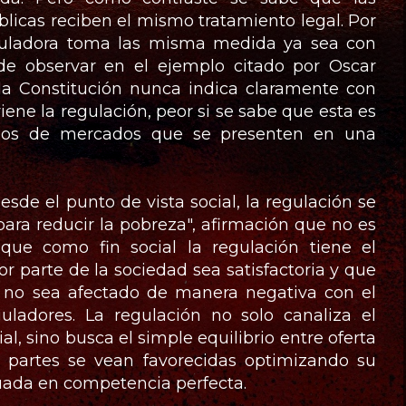
licas reciben el mismo tratamiento legal. Por
reguladora toma las misma medida ya sea con
e observar en el ejemplo citado por Oscar
 la Constitución nunca indica claramente con
iene la regulación, peor si se sabe que esta es
allos de mercados que se presenten en una
sde el punto de vista social, la regulación se
ara reducir la pobreza", afirmación que no es
 que como fin social la regulación tiene el
 parte de la sociedad sea satisfactoria y que
o no sea afectado de manera negativa con el
uladores. La regulación no solo canaliza el
al, sino busca el simple equilibrio entre oferta
artes se vean favorecidas optimizando su
ada en competencia perfecta.