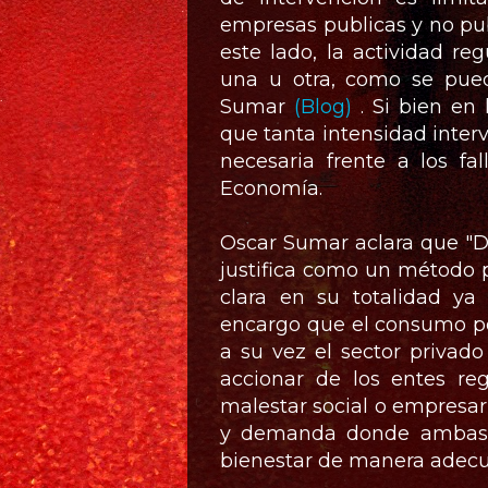
empresas publicas y no pub
este lado, la actividad 
una u otra, como se pued
Sumar
(Blog)
. Si bien en
que tanta intensidad interv
necesaria frente a los f
Economía.
Oscar Sumar aclara que "De
justifica como un método p
clara en su totalidad ya
encargo que el consumo por
a su vez el sector privad
accionar de los entes reg
malestar social o empresari
y demanda donde ambas p
bienestar de manera adecu