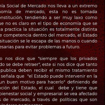
ía Social de Mercado nos lleva a un extremo
onomía de mercado, esta no es tomada
nstitución, tendiendo a ser muy laxo como
e no es claro en el tipo de economía que se
la practica la situación es totalmente distinta
ibre competencia dentro del mercado, el Estado
 situación se le escapa de las manos o cuando
sarias para evitar problemas a futuro.
no nos dice que "siempre que los privados
o se debe retraer", este si nos dice que tanto
o publica deben recibir el mismo tratamiento
g señala que "el Estado puede intervenir en la
un buen motivo para hacerlo" definiendo de
ción del Estado, el cual debe y tiene que
bienestar social y empresarial se vea afectado
as de mercado, a través de políticas que son