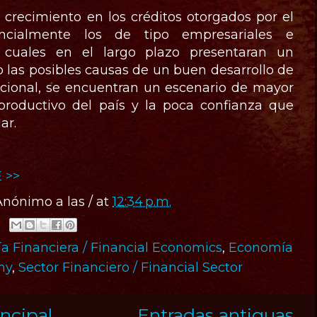
crecimiento en los créditos otorgados por el
encialmente los de tipo empresariales e
o cuales en el largo plazo presentaran un
 las posibles causas de un buen desarrollo de
cional, se encuentran un escenario de mayor
roductivo del país y la poca confianza que
lar.
 >>
Anónimo
a las / at
12:34 p.m.
 Financiera / Financial Economics
,
Economía
my
,
Sector Financiero / Financial Sector
ncipal
Entradas antiguas