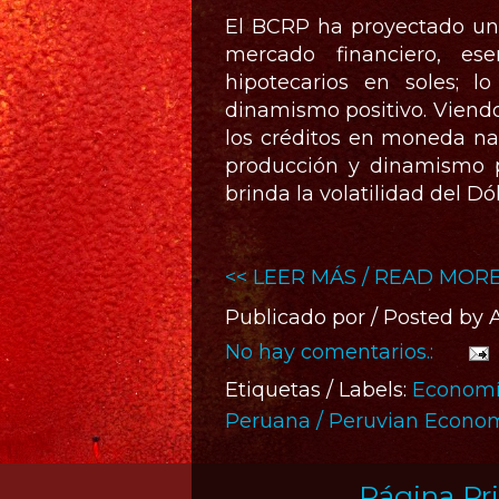
El BCRP ha proyectado un 
mercado financiero, es
hipotecarios en soles; l
dinamismo positivo. Viendo
los créditos en moneda na
producción y dinamismo p
brinda la volatilidad del Dó
<< LEER MÁS / READ MORE
Publicado por / Posted by
No hay comentarios.:
Etiquetas / Labels:
Economía
Peruana / Peruvian Econo
Página Pri