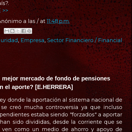
ís?.
 >>
Anónimo
a las / at
11:48 p.m.
guridad
,
Empresa
,
Sector Financiero / Financial
n mejor mercado de fondo de pensiones
en el aporte? [E.HERRERA]
 ley donde la aportación al sistema nacional de
, se creó mucha controversia ya que incluso
ependientes estaba siendo "forzados" a aportar
 han sido divididas, desde la corriente que se
la ven como un medio de ahorro y apoyo de