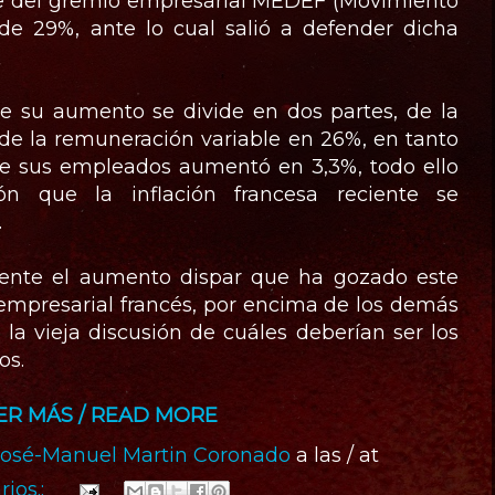
efe del gremio empresarial MEDEF (Movimiento
de 29%, ante lo cual salió a defender dicha
ue su aumento se divide en dos partes, de la
de la remuneración variable en 26%, en tanto
de sus empleados aumentó en 3,3%, todo ello
n que la inflación francesa reciente se
.
lmente el aumento dispar que ha gozado este
r empresarial francés, por encima de los demás
e la vieja discusión de cuáles deberían ser los
os.
ER MÁS / READ MORE
José-Manuel Martin Coronado
a las / at
ios.: