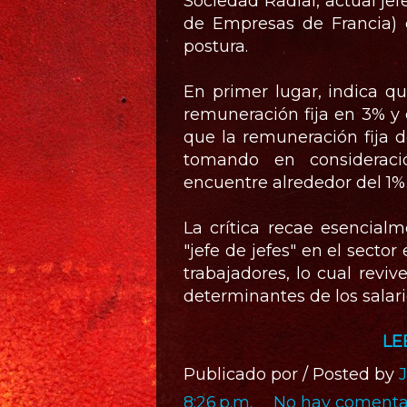
Sociedad Radial, actual j
de Empresas de Francia) 
postura.
En primer lugar, indica q
remuneración fija en 3% y 
que la remuneración fija 
tomando en consideració
encuentre alrededor del 1%
La crítica recae esencia
"jefe de jefes" en el secto
trabajadores, lo cual reviv
determinantes de los salari
LE
Publicado por / Posted by
8:26 p.m.
No hay comentar