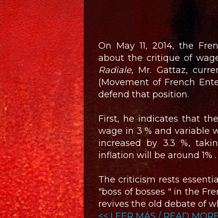
On May 11, 2014, the Fr
about the critique of wag
Radiale
, Mr. Gattaz, curr
(Movement of French Ente
defend that position.
First, he indicates that th
wage in 3 % and variable 
increased by 3.3 %, takin
inflation will be around 1% .
The criticism rests essenti
"boss of bosses " in the Fr
revives the old debate of 
<< LEER MÁS / READ MORE