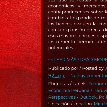
vez que se redujo la ta
económicos y mercados, 
contraproducentes sobre la 
cambio, al expandir de man
los bancos evalúen la con
con la expansión directa de
esos mayores encajes dispo
instrumento permite aten
potenciales.
<< LEER MÁS / READ MORE
Publicado por / Posted by
9:21 a.m.
No hay comentar
Etiquetas / Labels:
Economí
Economía Peruana / Peru
Perspectivas / Outlook
,
Pol
Ubicación / Location:
Mirafl