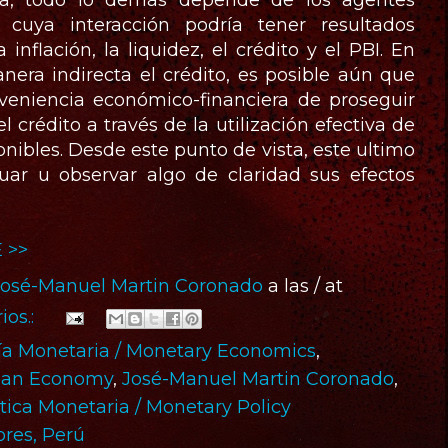
sa, todo lo demás depende de los agentes
cuya interacción podría tener resultados
inflación, la liquidez, el crédito y el PBI. En
era indirecta el crédito, es posible aún que
veniencia económico-financiera de proseguir
l crédito a través de la utilización efectiva de
nibles. Desde este punto de vista, este ultimo
uar u observar algo de claridad sus efectos
 >>
José-Manuel Martin Coronado
a las / at
ios.:
a Monetaria / Monetary Economics
,
vian Economy
,
José-Manuel Martin Coronado
,
ítica Monetaria / Monetary Policy
ores, Perú