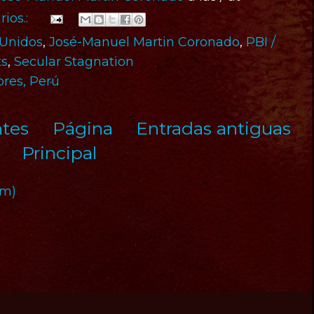
ios.:
 Unidos
,
José-Manuel Martin Coronado
,
PBI /
ts
,
Secular Stagnation
ores, Perú
ntes
Página
Entradas antiguas
Principal
om)