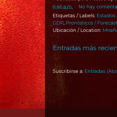
6:46 a.m.
No hay comentar
Etiquetas / Labels:
Estados
GDP
,
Pronósticos / Forecas
Ubicación / Location:
Mirafl
Entradas más recie
Suscribirse a:
Entradas (At