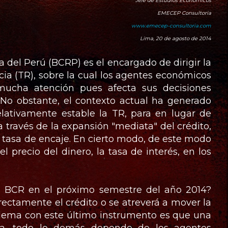
Jefe de Estudios Económicos
EMECEP Consultoría
www.emecep-consultoria.com
Lima, 20 de agosto de 2014
 del Perú (BCRP) es el encargado de dirigir la
cia (TR), sobre la cual los agentes económicos
mucha atención pues afecta sus decisiones
. No obstante, el contexto actual ha generado
ativamente estable la TR, para en lugar de
 través de la expansión "mediata" del crédito,
a tasa de encaje. En cierto modo, de este modo
 precio del dinero, la tasa de interés, en los
l BCR en el próximo semestre del año 2014?
ectamente el crédito o se atreverá a mover la
blema con este último instrumento es que una