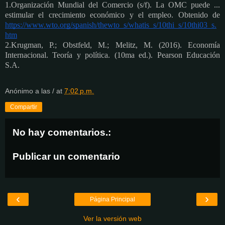
1.Organización Mundial del Comercio (s/f). La OMC puede ... 
estimular el crecimiento económico y el empleo. Obtenido de 
https://www.wto.org/spanish/thewto_s/whatis_s/10thi_s/10thi03_s.
htm
2.Krugman, P.; Obstfeld, M.; Melitz, M. (2016). Economía 
Internacional. Teoría y política. (10ma ed.). Pearson Educación 
S.A.
Anónimo
a las / at
7:02 p.m.
Compartir
No hay comentarios.:
Publicar un comentario
‹
›
Página Principal
Ver la versión web