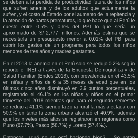
se deben a la pérdida de productividad futura de los niños
que sufren anemia y de los adultos que actualmente la
sufren, y el costo al Estado por el aumento de la repitencia y
la atención de partos prematuros, lo que hace que al Perú le
cueste entre 0.5% y 0.6% del PBI lo que sería un
aproximado de S/ 2,777 millones. Además estima que se
necesitaría un presupuesto menor a 0,01% del PBI para
cubrir los gastos de un programa para todos los niños
menores de tres años y madres gestantes.
En el 2018 la anemia en el Perú solo se redujo 0.2% según
reporto el INEI a través de la Encuesta Demográfica y de
Salud Familiar (Endes 2018), con prevalencia en el 43.5%
en niñas y niños de 6 a 35 meses de edad que en los
últimos cinco años disminuyó en 2.9 puntos porcentuales,
registrando el 46.1% en los niñas y niños en el primer
trimestre del 2018 mientras que para el segundo semestre
se redujo a 41.1%, siendo la zona rural la más afectada con
50.9% en tanto la zona urbana alcanzó el 40.9%, además
que los niveles más altos se registraron en regiones como
Puno (67.7%), Pasco (58.7%) y Loreto (57.4%.).
Entonces, ¿qué no se está haciendo bien? – Se notan