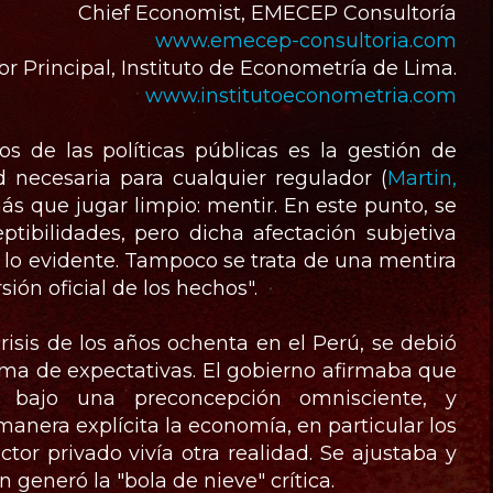
Chief Economist, EMECEP Consultoría
www.emecep-consultoria.com
or Principal, Instituto de Econometría de Lima.
www.institutoeconometria.com
os de las políticas públicas es la gestión de
d necesaria para cualquier regulador (
Martin,
más que jugar limpio: mentir. En este punto, se
tibilidades, pero dicha afectación subjetiva
r lo evidente. Tampoco se trata de una mentira
sión oficial de los hechos".
risis de los años ochenta en el Perú, se debió
ma de expectativas. El gobierno afirmaba que
, bajo una preconcepción omnisciente, y
nera explícita la economía, en particular los
ctor privado vivía otra realidad. Se ajustaba y
 generó la "bola de nieve" crítica.