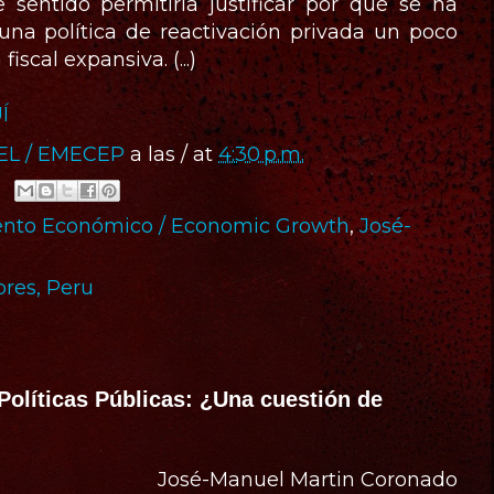
 sentido permitiría justificar por qué se ha
una política de reactivación privada un poco
iscal expansiva. (...)
Í
IEL / EMECEP
a las / at
4:30 p.m.
ento Económico / Economic Growth
,
José-
ores, Peru
 Políticas Públicas: ¿Una cuestión de
José-Manuel Martin Coronado