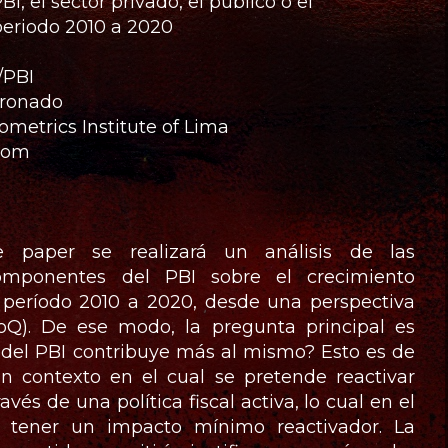
, el sector privado, el público ó el
periodo 2010 a 2020
/PBI
oronado
metrics Institute of Lima
com
 paper se realizará un análisis de las
omponentes del PBI sobre el crecimiento
 período 2010 a 2020, desde una perspectiva
QoQ). De ese modo, la pregunta principal es
del PBI contribuye más al mismo? Esto es de
n contexto en el cual se pretende reactivar
és de una política fiscal activa, lo cual en el
a tener un impacto mínimo reactivador. La