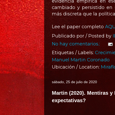
evidencia empírica en ese
cambiado y persistido en 
más discreta que la política f
Lee el paper completo
AQU
Publicado por / Posted by
No hay comentarios.:
Etiquetas / Labels:
Crecimi
Manuel Martin Coronado
Ubicación / Location:
Mirafl
sábado, 25 de julio de 2020
Martin (2020). Mentiras y
expectativas?